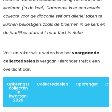
kinderen (in de knel). Daarnaast is er een enkele
collecte voor de diaconie zelf om allerlei taken te
kunnen bekostigen, zoals de bloemen in de kerk en
de jaarlijkse afdracht naar Kerk in Actie.
Vast en zeker wilt u weten hoe het
voorgaande
collectedoelen
is vergaan. Hieronder treft u een
overzicht aan.
Opbrengst
Collectedoelen
Opbrengst
Ov
collecten
1e
kwartaal
2026