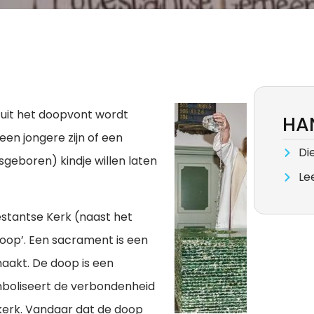
 uit het doopvont wordt
HAN
een jongere zijn of een
Di
geboren) kindje willen laten
Le
stantse Kerk (naast het
Doop
’
. Een sacrament is een
maakt. De doop is een
mboliseert de verbondenheid
erk. Vandaar dat de doop