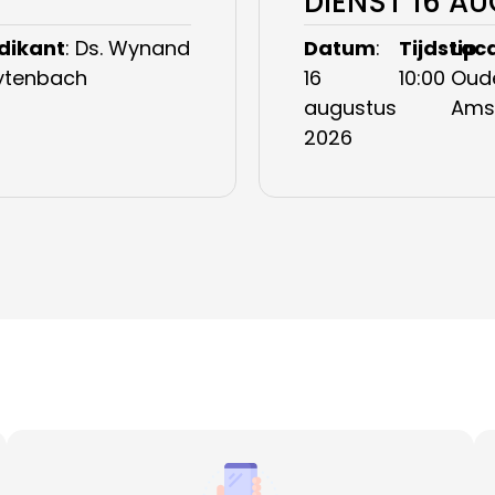
DIENST 16 A
dikant
: Ds. Wynand
Datum
:
Tijdstip
Loca
:
ytenbach
16
10:00
Oude
augustus
Ams
2026