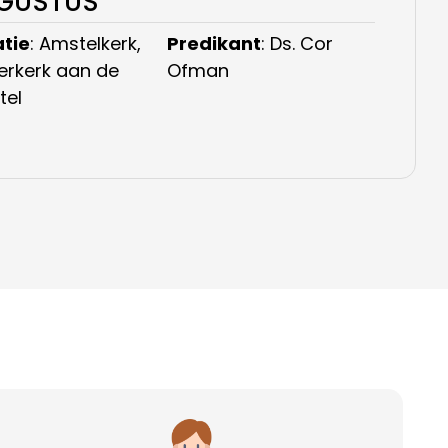
UGUSTUS
tie
: Amstelkerk,
Predikant
: Ds. Cor
rkerk aan de
Ofman
tel